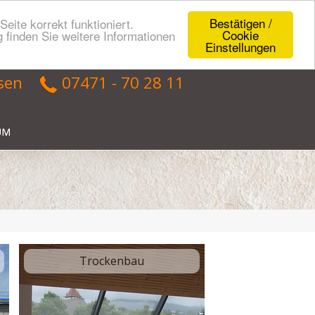
Bestätigen /
eite korrekt funktioniert.
Cookie
 finden Sie weitere Informationen
Einstellungen
sen
​ 07471 - 70 28 11
UM
Trockenbau