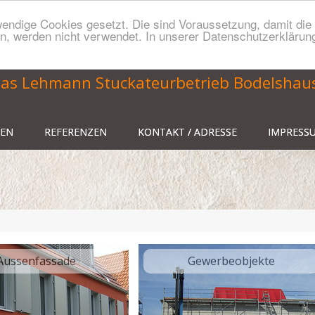
endige Cookies gesetzt. Die sind Voraussetzung, damit die S
n, werden nicht verwendet. In unserer Datenschutzerklärung
as Lehmann Stuckateurbetrieb Bodelshau
GEN
REFERENZEN
KONTAKT / ADRESSE
IMPRESS
Aussenfassade
Gewerbeobjekte