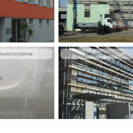
Deckensysteme
Geruestbau